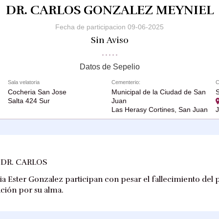
DR. CARLOS GONZALEZ MEYNIEL
Fecha de participacion 09-06-2025
Sin Aviso
Datos de Sepelio
Sala velatoria
Cementerio:
C
Cocheria San Jose
Municipal de la Ciudad de San
S
Salta 424 Sur
Juan
Las Herasy Cortines, San Juan
 DR. CARLOS
ria Ester Gonzalez participan con pesar el fallecimiento del
ción por su alma.