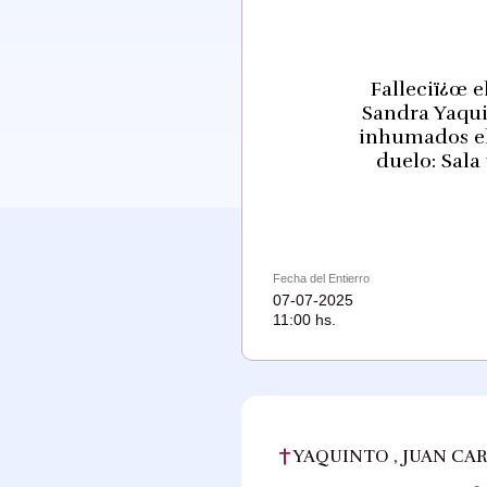
Falleciï¿œ e
Sandra Yaquin
inhumados el 
duelo: Sala
Fecha del Entierro
07-07-2025
11:00 hs.
YAQUINTO , JUAN CA