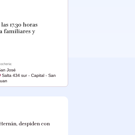
las 17.30 horas
a familiares y
ocheria:
an José
Salta 434 sur - Capital - San
Juan
 y Hernán, despiden con