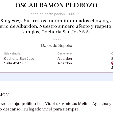
OSCAR RAMON PEDROZO
Fecha de participacion 10-05-2025
08-05-2025. Sus restos fueron inhumados el 09-05, a 
rio de Albardón. Nuestro sincero afecto y respeto 
amigos, Cochería San José S.A.
Datos de Sepelio
Sala velatoria
Cementerio:
C
Cocheria San Jose
Albardon
S
Salta 424 Sur
Albardon
AMON
zo, su hijo político Luis Videla, sus nietos Melina, Agustina
 descanso. Tu legado vivirá para siempre.