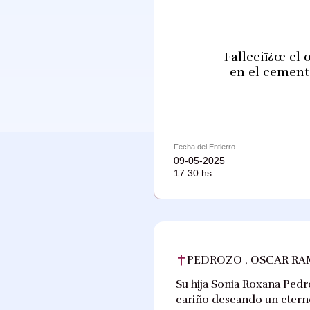
Falleciï¿œ el 
en el cemente
Fecha del Entierro
09-05-2025
17:30 hs.
PEDROZO , OSCAR R
Su hija Sonia Roxana Pedro
cariño deseando un eterno