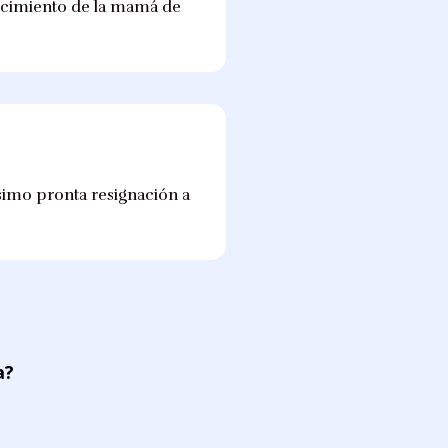
llecimiento de la mamá de
ísimo pronta resignación a
a?