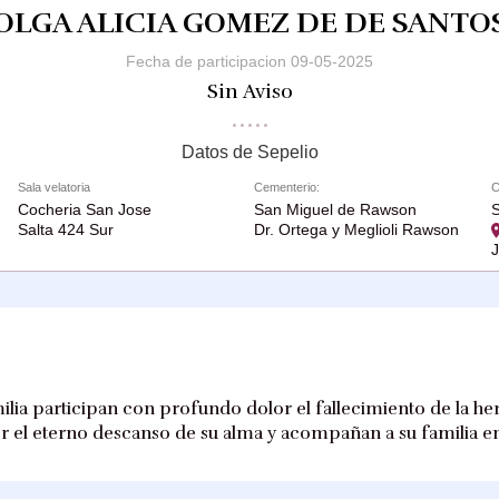
OLGA ALICIA GOMEZ DE DE SANTO
Fecha de participacion 09-05-2025
Sin Aviso
Datos de Sepelio
Sala velatoria
Cementerio:
C
Cocheria San Jose
San Miguel de Rawson
S
Salta 424 Sur
Dr. Ortega y Meglioli Rawson
ilia participan con profundo dolor el fallecimiento de la he
or el eterno descanso de su alma y acompañan a su familia e