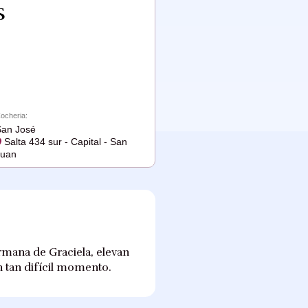
S
ocheria:
an José
Salta 434 sur - Capital - San
Juan
rmana de Graciela, elevan
n tan difícil momento.