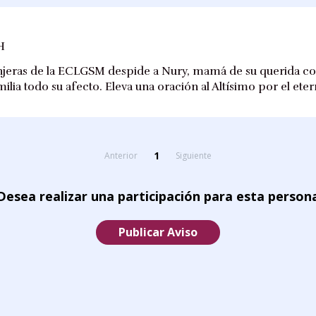
H
njeras de la ECLGSM despide a Nury, mamá de su querida co
ilia todo su afecto. Eleva una oración al Altísimo por el et
1
Anterior
Siguiente
Desea realizar una participación para esta person
Publicar Aviso