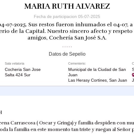
MARIA RUTH ALVAREZ
Fecha de participacion 05-07-2025
04-07-2025. Sus restos fueron inhumados el 04-07, a 
rio de la Capital. Nuestro sincero afecto y respeto 
amigos, Cochería San José S.A.
Datos de Sepelio
Sala velatoria
Cementerio:
C
Cocheria San Jose
Municipal de la Ciudad de San
S
Salta 424 Sur
Juan
Las Herasy Cortines, San Juan
H
ucena Carrascosa ( Oscar y Gringa) y familia despiden con mu
a la familia en este momento tan triste y ruegan al Señor 