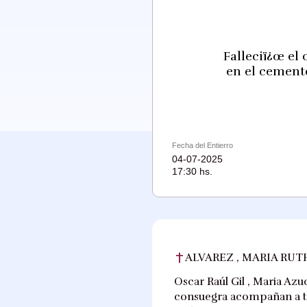
Falleciï¿œ el 
en el cemente
Fecha del Entierro
04-07-2025
17:30 hs.
ALVAREZ , MARIA RUT
Oscar Raúl Gil , Maria Az
consuegra acompañan a tod