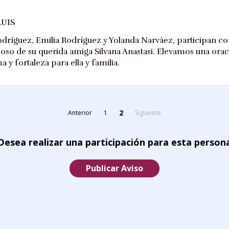
LUIS
odríguez, Emilia Rodríguez y Yolanda Narváez, participan c
oso de su querida amiga Silvana Anastasi. Elevamos una oraci
 y fortaleza para ella y familia.
2
Anterior
1
Siguiente
Desea realizar una participación para esta person
Publicar Aviso