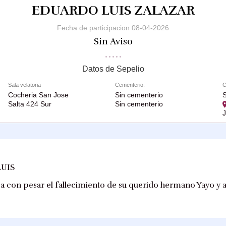
EDUARDO LUIS ZALAZAR
Fecha de participacion 08-04-2026
Sin Aviso
Datos de Sepelio
Sala velatoria
Cementerio:
C
Cocheria San Jose
Sin cementerio
S
Salta 424 Sur
Sin cementerio
LUIS
pa con pesar el fallecimiento de su querido hermano Yayo y