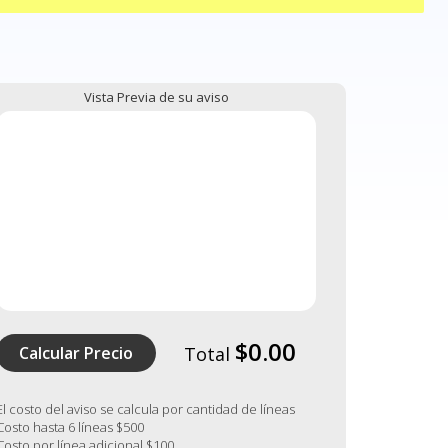
Vista Previa de su aviso
$0.00
Calcular Precio
Total
El costo del aviso se calcula por cantidad de líneas
Costo hasta 6 líneas $500
Costo por línea adicional $100