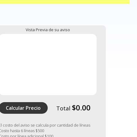
Vista Previa de su aviso
$0.00
Calcular Precio
Total
El costo del aviso se calcula por cantidad de líneas
Costo hasta 6 líneas $500
Costo por línea adicional $100