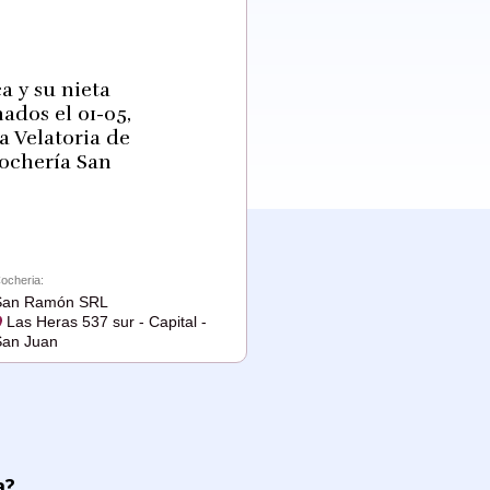
ca y su nieta
ados el 01-05,
a Velatoria de
Cochería San
ocheria:
San Ramón SRL
Las Heras 537 sur - Capital -
an Juan
a?