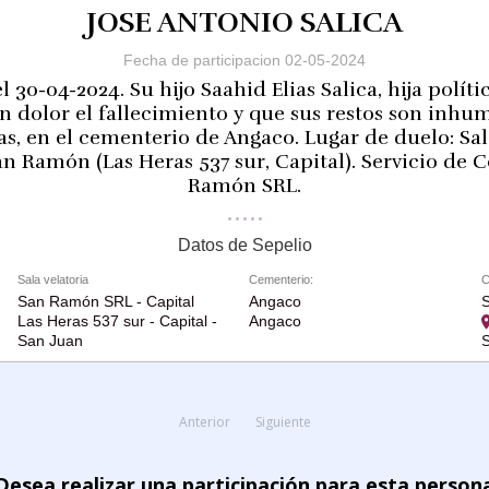
JOSE ANTONIO SALICA
Fecha de participacion 02-05-2024
l 30-04-2024. Su hijo Saahid Elias Salica, hija políti
n dolor el fallecimiento y que sus restos son inhum
ras, en el cementerio de Angaco. Lugar de duelo: Sal
n Ramón (Las Heras 537 sur, Capital). Servicio de 
Ramón SRL.
Datos de Sepelio
Sala velatoria
Cementerio:
C
San Ramón SRL - Capital
Angaco
Las Heras 537 sur - Capital -
Angaco
San Juan
S
Anterior
Siguiente
Desea realizar una participación para esta person