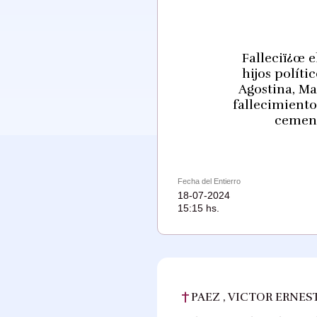
Falleciï¿œ e
hijos políti
Agostina, Ma
fallecimiento
cement
Fecha del Entierro
18-07-2024
15:15 hs.
PAEZ , VICTOR ERNES