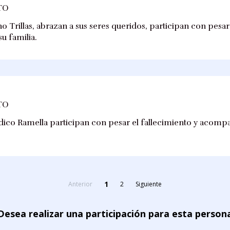
TO
 Trillas, abrazan a sus seres queridos, participan con pesar 
u familia.
TO
ico Ramella participan con pesar el fallecimiento y acompa
1
Anterior
2
Siguiente
Desea realizar una participación para esta person