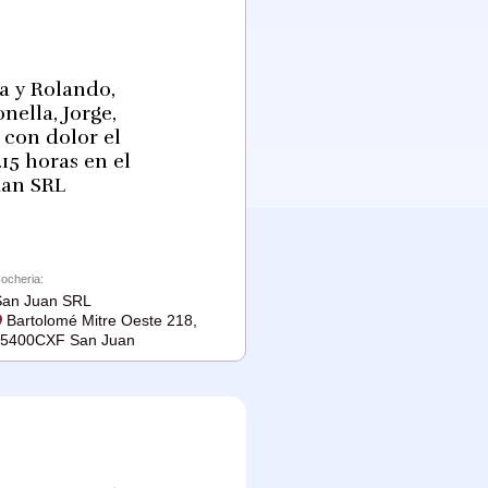
ia y Rolando,
nella, Jorge,
 con dolor el
15 horas en el
uan SRL
ocheria:
San Juan SRL
Bartolomé Mitre Oeste 218,
J5400CXF San Juan