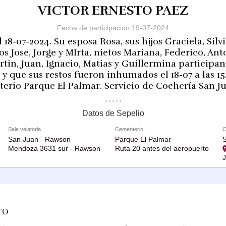
VICTOR ERNESTO PAEZ
Fecha de participacion 19-07-2024
l 18-07-2024. Su esposa Rosa, sus hijos Graciela, Silv
cos Jose, Jorge y MIrta, nietos Mariana, Federico, Anto
rtin, Juan, Ignacio, Matias y Guillermina participan
 y que sus restos fueron inhumados el 18-07 a las 15.
erio Parque El Palmar. Servicio de Cochería San J
Datos de Sepelio
Sala velatoria
Cementerio:
C
San Juan - Rawson
Parque El Palmar
Mendoza 3631 sur - Rawson
Ruta 20 antes del aeropuerto
TO