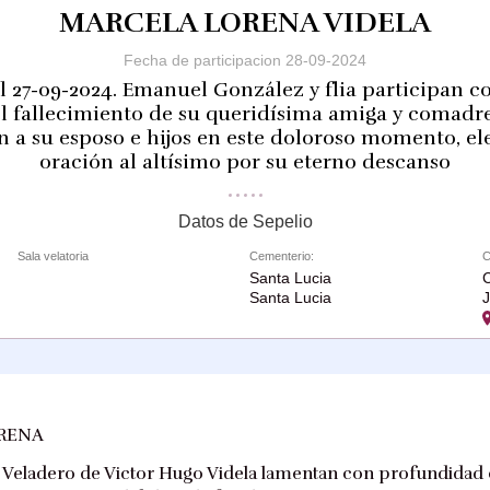
MARCELA LORENA VIDELA
Fecha de participacion 28-09-2024
el 27-09-2024. Emanuel González y flia participan 
l fallecimiento de su queridísima amiga y comadr
a su esposo e hijos en este doloroso momento, e
oración al altísimo por su eterno descanso
Datos de Sepelio
Sala velatoria
Cementerio:
C
Santa Lucia
C
Santa Lucia
ORENA
eladero de Victor Hugo Videla lamentan con profundidad e