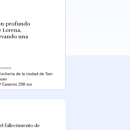
con profundo
e Lorena,
levando una
ocheria:
ochería de la ciudad de San
Juan
Caseros 298 sur
l fallecimiento de