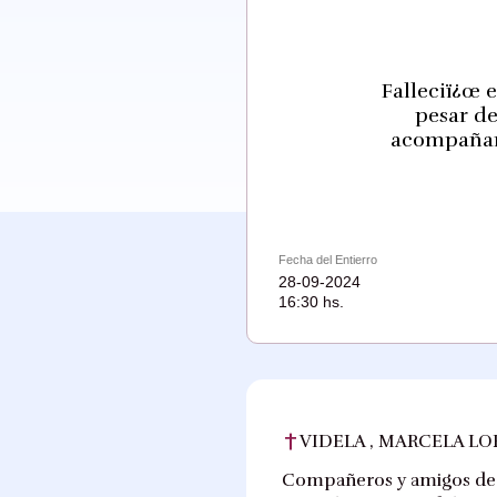
Falleciï¿œ 
pesar de
acompañan 
Fecha del Entierro
28-09-2024
16:30 hs.
VIDELA , MARCELA L
Compañeros y amigos de V