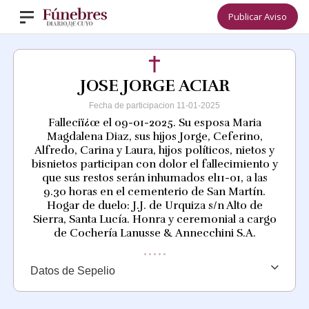
Publicar Aviso
JOSE JORGE ACIAR
Fecha de participacion 11-01-2025
Falleciï¿œ el 09-01-2025. Su esposa Maria
Magdalena Diaz, sus hijos Jorge, Ceferino,
Alfredo, Carina y Laura, hijos políticos, nietos y
bisnietos participan con dolor el fallecimiento y
que sus restos serán inhumados el11-01, a las
9.30 horas en el cementerio de San Martín.
Hogar de duelo: J.J. de Urquiza s/n Alto de
Sierra, Santa Lucía. Honra y ceremonial a cargo
de Cochería Lanusse & Annecchini S.A.
Datos de Sepelio