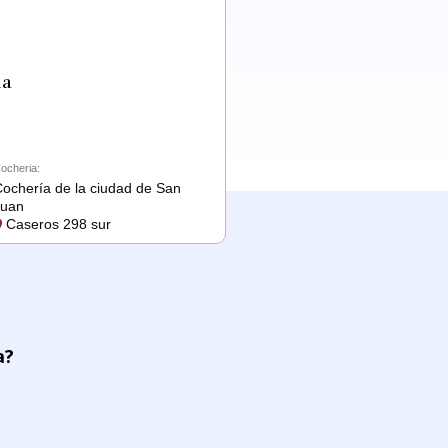
ia
ocheria:
ochería de la ciudad de San
Juan
Caseros 298 sur
a?