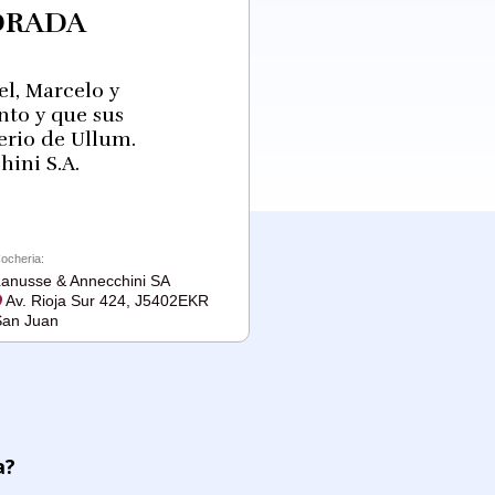
DRADA
el, Marcelo y
nto y que sus
erio de Ullum.
ini S.A.
ocheria:
anusse & Annecchini SA
Av. Rioja Sur 424, J5402EKR
an Juan
a?