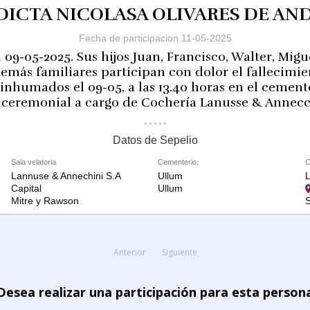
DICTA NICOLASA OLIVARES DE AN
Fecha de participacion 11-05-2025
l 09-05-2025. Sus hijos Juan, Francisco, Walter, Migu
demás familiares participan con dolor el fallecimie
 inhumados el 09-05, a las 13.40 horas en el cement
 ceremonial a cargo de Cochería Lanusse & Annecch
Datos de Sepelio
Sala velatoria
Cementerio:
C
Lannuse & Annechini S.A
Ullum
L
Capital
Ullum
Mitre y Rawson
S
Anterior
Siguiente
Desea realizar una participación para esta person