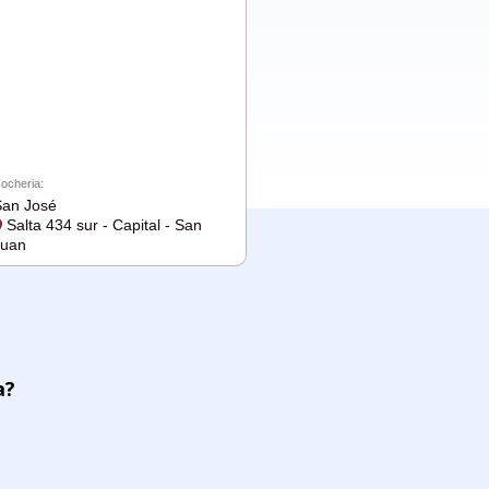
ocheria:
an José
Salta 434 sur - Capital - San
Juan
a?