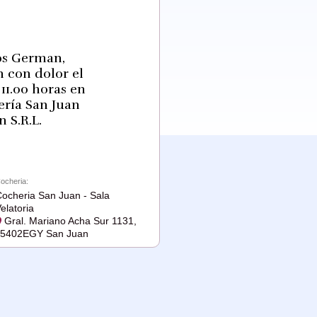
jos German,
n con dolor el
11.00 horas en
ería San Juan
 S.R.L.
ocheria:
ocheria San Juan - Sala
elatoria
Gral. Mariano Acha Sur 1131,
J5402EGY San Juan