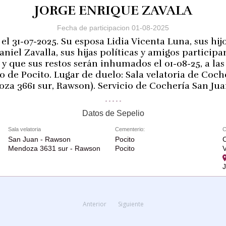
JORGE ENRIQUE ZAVALA
Fecha de participacion 01-08-2025
 el 31-07-2025. Su esposa Lidia Vicenta Luna, sus hi
niel Zavalla, sus hijas políticas y amigos participa
 y que sus restos serán inhumados el 01-08-25, a las 
o de Pocito. Lugar de duelo: Sala velatoria de Coch
za 3661 sur, Rawson). Servicio de Cochería San Juan
Datos de Sepelio
Sala velatoria
Cementerio:
C
San Juan - Rawson
Pocito
C
Mendoza 3631 sur - Rawson
Pocito
V
Anterior
Siguiente