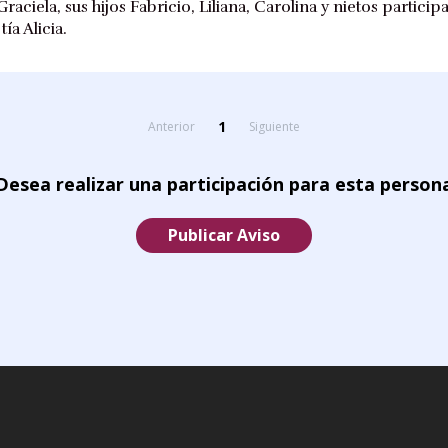
ciela, sus hijos Fabricio, Liliana, Carolina y nietos partic
ía Alicia.
1
Anterior
Siguiente
Desea realizar una participación para esta person
Publicar Aviso