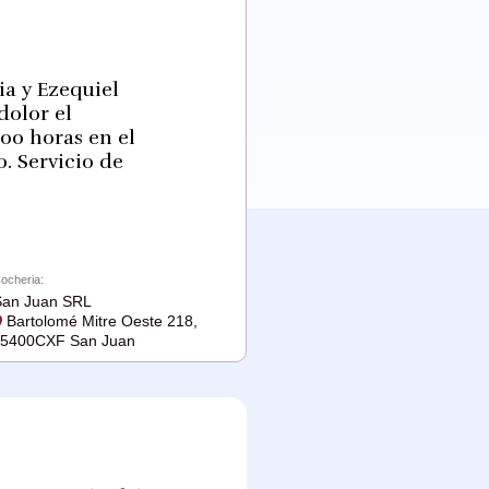
ia y Ezequiel
dolor el
:00 horas en el
. Servicio de
ocheria:
San Juan SRL
Bartolomé Mitre Oeste 218,
J5400CXF San Juan