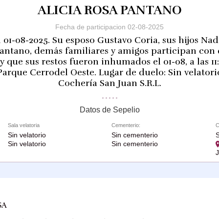
ALICIA ROSA PANTANO
Fecha de participacion 02-08-2025
l 01-08-2025. Su esposo Gustavo Coria, sus hijos Nad
antano, demás familiares y amigos participan con 
y que sus restos fueron inhumados el 01-08, a las 11
arque Cerrodel Oeste. Lugar de duelo: Sin velatorio
Cochería San Juan S.R.L.
Datos de Sepelio
Sala velatoria
Cementerio:
C
Sin velatorio
Sin cementerio
Sin velatorio
Sin cementerio
SA