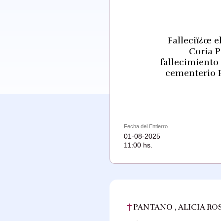
Falleciï¿œ e
Coria P
fallecimiento 
cementerio P
Fecha del Entierro
01-08-2025
11:00 hs.
PANTANO , ALICIA RO