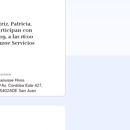
riz, Patricia,
articipan con
9, a las 16:00
usse Servicios
ocheria:
Lanusse Hnos
Av. Córdoba Este 427,
J5402ADE San Juan