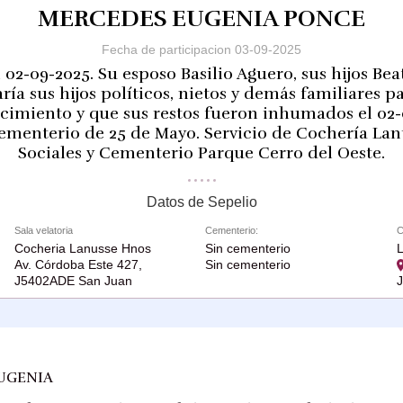
MERCEDES EUGENIA PONCE
Fecha de participacion 03-09-2025
 02-09-2025. Su esposo Basilio Aguero, sus hijos Beat
ría sus hijos políticos, nietos y demás familiares p
ecimiento y que sus restos fueron inhumados el 02-0
cementerio de 25 de Mayo. Servicio de Cochería Lan
Sociales y Cementerio Parque Cerro del Oeste.
Datos de Sepelio
Sala velatoria
Cementerio:
C
Cocheria Lanusse Hnos
Sin cementerio
Av. Córdoba Este 427,
Sin cementerio
J5402ADE San Juan
UGENIA