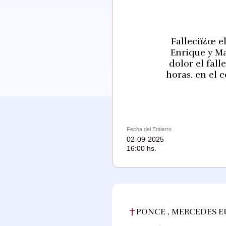
Falleciï¿œ el
Enrique y Ma
dolor el fall
horas. en el 
Fecha del Entierro
02-09-2025
16:00 hs.
PONCE , MERCEDES E