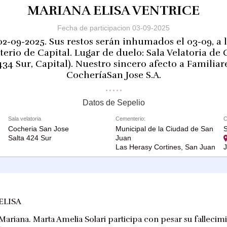
MARIANA ELISA VENTRICE
Fecha de participacion 03-09-2025
02-09-2025. Sus restos serán inhumados el 03-09, a l
erio de Capital. Lugar de duelo: Sala Velatoria de
 434 Sur, Capital). Nuestro sincero afecto a Familiar
CocheríaSan Jose S.A.
Datos de Sepelio
Sala velatoria
Cementerio:
C
Cocheria San Jose
Municipal de la Ciudad de San
S
Salta 424 Sur
Juan
Las Herasy Cortines, San Juan
ELISA
riana. Marta Amelia Solari participa con pesar su fallecimie