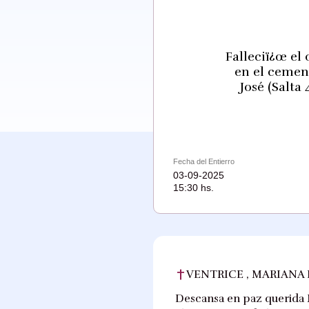
Falleciï¿œ el 
en el cement
José (Salta
Fecha del Entierro
03-09-2025
15:30 hs.
VENTRICE , MARIANA 
Descansa en paz querida Ma