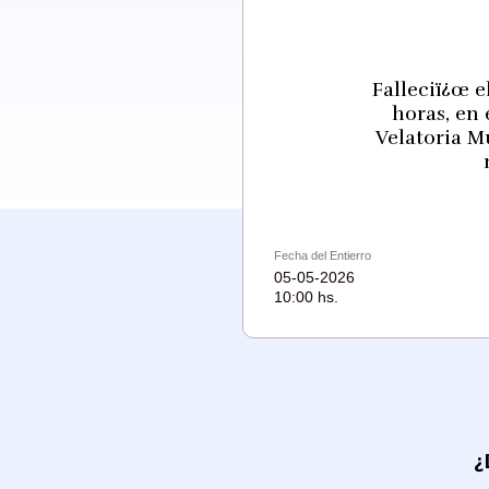
Falleciï¿œ e
horas, en
Velatoria M
Fecha del Entierro
05-05-2026
10:00 hs.
¿