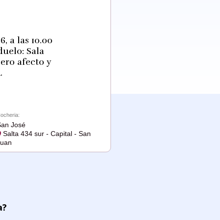
, a las 10.00
uelo: Sala
ero afecto y
.
ocheria:
an José
Salta 434 sur - Capital - San
Juan
a?