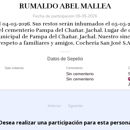
RUMALDO ABEL MALLEA
Fecha de participacion 05-05-2026
l 04-05-2026. Sus restos serán inhumados el 05-05-26
 el cementerio Pampa del Chañar. Jachal. Lugar de d
unicipal de Pampa del Chañar. Jachal. Nuestro sinc
respeto a familiares y amigos, Cochería San José S.A
Datos de Sepelio
Sala velatoria
Cementerio:
C
Sin cementerio
S
Sin cementerio
Anterior
Siguiente
Desea realizar una participación para esta person