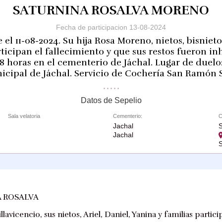
SATURNINA ROSALVA MORENO
Fecha de participacion 13-08-2024
œ el 11-08-2024. Su hija Rosa Moreno, nietos, bisniet
rticipan el fallecimiento y que sus restos fueron in
18 horas en el cementerio de Jáchal. Lugar de duelo:
cipal de Jáchal. Servicio de Cochería San Ramón S
Datos de Sepelio
Sala velatoria
Cementerio:
C
Jachal
Jachal
S
 ROSALVA
lavicencio, sus nietos, Ariel, Daniel, Yanina y familias partic