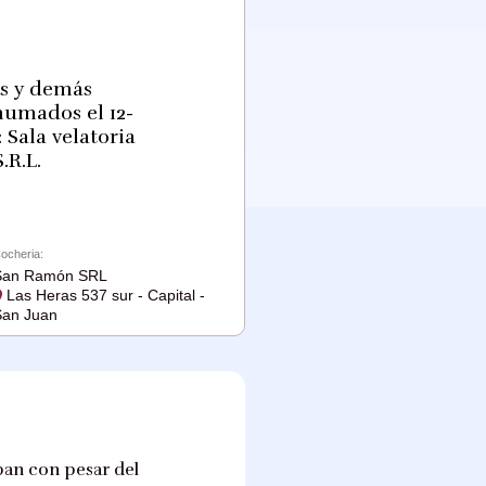
os y demás
humados el 12-
 Sala velatoria
.R.L.
ocheria:
San Ramón SRL
Las Heras 537 sur - Capital -
an Juan
ipan con pesar del