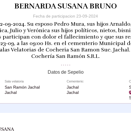
BERNARDA SUSANA BRUNO
Fecha de participacion 23-09-2024
22-09-2024. Su esposo Pedro Mura, sus hijos Arnaldo, 
a, Julio y Verónica sus hijos políticos, nietos, bis
s participan con dolor el fallecimiento y que sus re
3-09, a las 09:00 Hs. en el cementerio Municipal d
alas Velatorias de Cocheria San Ramon Suc. Jachal.
Cochería San Ramón S.R.L.
Datos de Sepelio
Sala velatoria
Cementerio:
C
San Ramón Jachal
Jachal
Jachal
Jachal
S
USANA