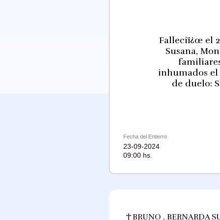
Falleciï¿œ el 
Susana, Monic
familiare
inhumados el 2
de duelo: S
Fecha del Entierro
23-09-2024
09:00 hs.
BRUNO , BERNARDA S