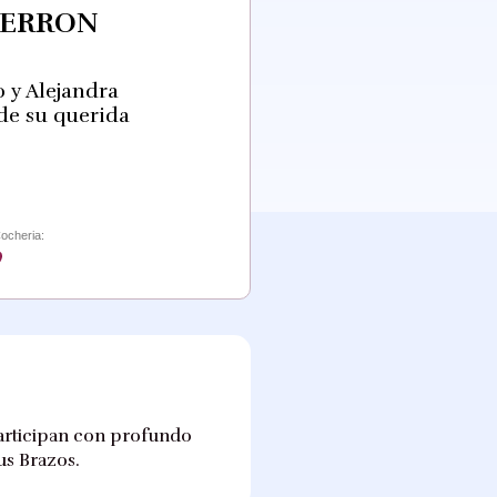
FERRON
o y Alejandra
 de su querida
ocheria:
 participan con profundo
us Brazos.