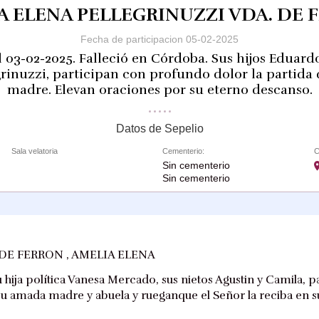
A ELENA PELLEGRINUZZI VDA. DE 
Fecha de participacion 05-02-2025
l 03-02-2025. Falleció en Córdoba. Sus hijos Eduard
rinuzzi, participan con profundo dolor la partida
madre. Elevan oraciones por su eterno descanso.
Datos de Sepelio
Sala velatoria
Cementerio:
C
Sin cementerio
Sin cementerio
DE FERRON , AMELIA ELENA
u hija política Vanesa Mercado, sus nietos Agustin y Camila,
 su amada madre y abuela y rueganque el Señor la reciba en s