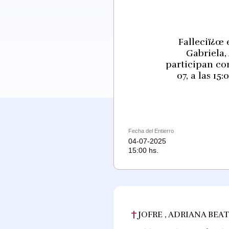
Falleciï¿œ 
Gabriela,
participan co
07, a las 1
Fecha del Entierro
04-07-2025
15:00 hs.
JOFRE , ADRIANA BEA