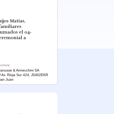
ijos Matías,
familiares
humados el 04-
ceremonial a
ocheria:
anusse & Annecchini SA
Av. Rioja Sur 424, J5402EKR
an Juan