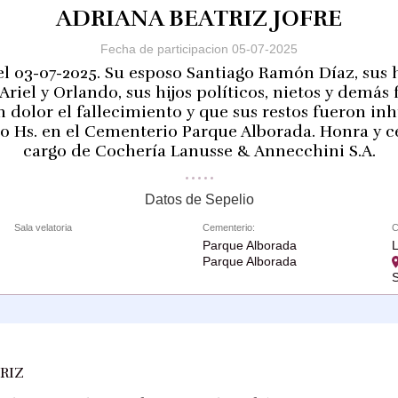
ADRIANA BEATRIZ JOFRE
Fecha de participacion 05-07-2025
el 03-07-2025. Su esposo Santiago Ramón Díaz, sus h
 Ariel y Orlando, sus hijos políticos, nietos y demás 
n dolor el fallecimiento y que sus restos fueron in
5:00 Hs. en el Cementerio Parque Alborada. Honra y 
cargo de Cochería Lanusse & Annecchini S.A.
Datos de Sepelio
Sala velatoria
Cementerio:
C
Parque Alborada
L
Parque Alborada
S
TRIZ