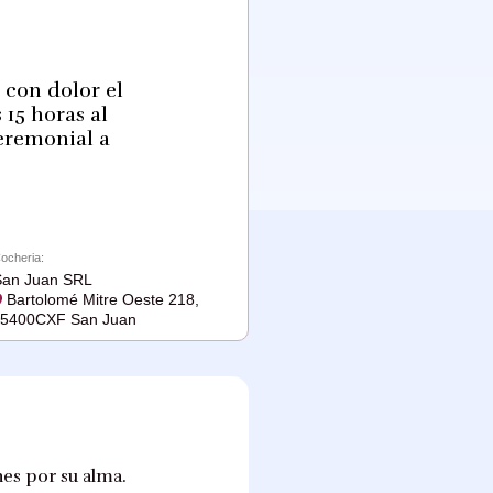
 con dolor el
 15 horas al
eremonial a
ocheria:
San Juan SRL
Bartolomé Mitre Oeste 218,
J5400CXF San Juan
nes por su alma.