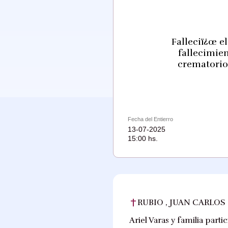
Falleciï¿œ e
fallecimien
crematorio
Fecha del Entierro
13-07-2025
15:00 hs.
RUBIO , JUAN CARLOS
Ariel Varas y familia part