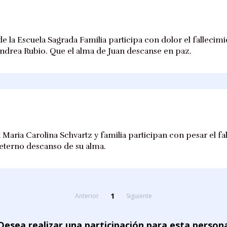
 la Escuela Sagrada Familia participa con dolor el fallecimi
ndrea Rubio. Que el alma de Juan descanse en paz.
Maria Carolina Schvartz y familia participan con pesar el fa
l eterno descanso de su alma.
1
Anterior
Siguiente
Desea realizar una participación para esta person