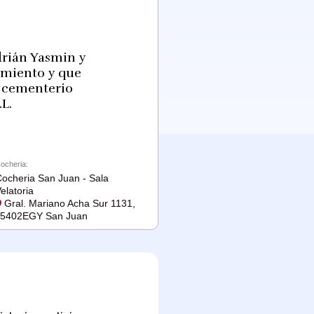
drián Yasmin y
cimiento y que
l cementerio
L.
ocheria:
ocheria San Juan - Sala
elatoria
Gral. Mariano Acha Sur 1131,
J5402EGY San Juan