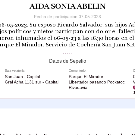
AIDA SONIA ABELIN
Fecha de participacion 07-05-2023
 06-05-2023. Su esposo Ricardo Salvador, sus hijos A
ijos políticos y nietos participan con dolor el falle
fueron inhumados el 06-05-23 a las 16.30 horas en e
arque El Mirador. Servicio de Cochería San Juan S.R.
Datos de Sepelio
Sala velatoria
Cementerio:
C
San Juan - Capital
Parque El Mirador
C
Gral Acha 1131 sur - Capital
Libertador pasando Pockatoc
V
Rivadavia