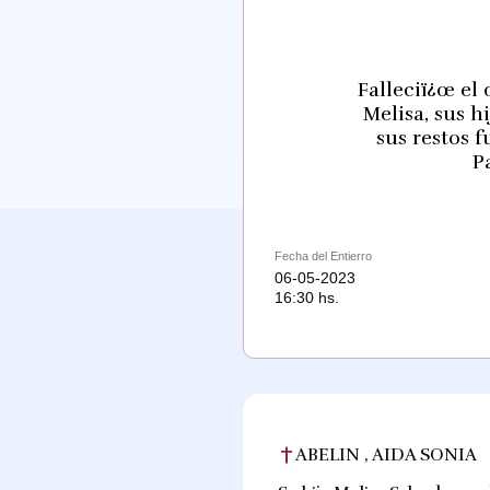
Falleciï¿œ el
Melisa, sus h
sus restos 
P
Fecha del Entierro
06-05-2023
16:30 hs.
ABELIN , AIDA SONIA